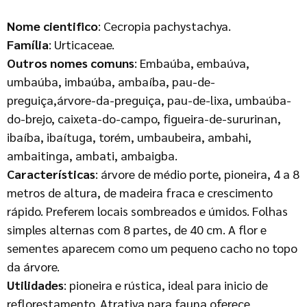
Nome cientifico
: Cecropia pachystachya.
Família
: Urticaceae.
Outros nomes comuns
: Embaúba, embaúva,
umbaúba, imbaúba, ambaíba, pau-de-
preguiça,árvore-da-preguiça, pau-de-lixa, umbaúba-
do-brejo, caixeta-do-campo, figueira-de-sururinan,
ibaíba, ibaítuga, torém, umbaubeira, ambahi,
ambaitinga, ambati, ambaigba.
Características
: árvore de médio porte, pioneira, 4 a 8
metros de altura, de madeira fraca e crescimento
rápido. Preferem locais sombreados e úmidos. Folhas
simples alternas com 8 partes, de 40 cm. A flor e
sementes aparecem como um pequeno cacho no topo
da árvore.
Utilidades
: pioneira e rústica, ideal para inicio de
reflorestamento. Atrativa para fauna oferece