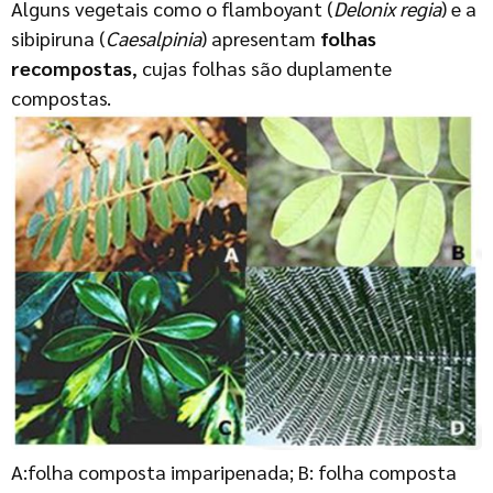
Alguns vegetais como o flamboyant (
Delonix regia
) e a
sibipiruna (
Caesalpinia
) apresentam
folhas
recompostas
, cujas folhas são duplamente
compostas.
A:folha composta imparipenada; B: folha composta