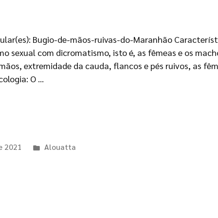
opular(es): Bugio-de-mãos-ruivas-do-Maranhão Característ
 sexual com dicromatismo, isto é, as fêmeas e os mach
mãos, extremidade da cauda, flancos e pés ruivos, as f
cologia: O …
de 2021
Alouatta