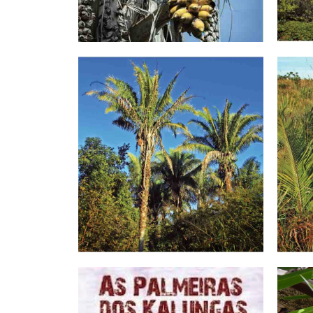
Babaçu
Conhece o Babaçu? Ele está na nossa
cultura por bastante tempo e dá para
Produz
fazer coisas com fruto que você nem
devid
imagina!
Conheça!
I
Indaiá