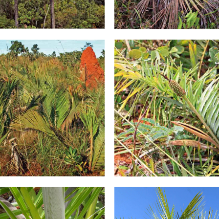
Butiá
Buriti
Palmeira que possui cerca de 1 m
 um fruto com determinado valor
altura e que está quase extinta
o sua propriedades nutricionais.
habitat.
Conheça!
Conheça!
ndaiá-do-campo
Licuri