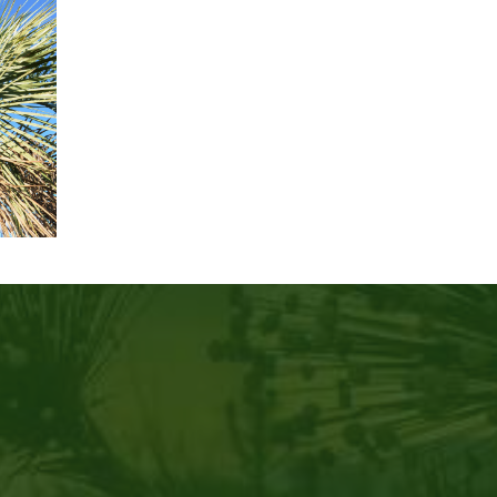
resce no
Conheça um pouco mais sobre a palmeira
ule
que promete alavancar a produção de
biodiesel no Brasil.
Conheça!
rt.)