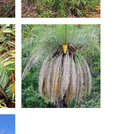
Coquinho-babão
As folhas espiraladas dessa palmeira são
etro de
utilizadas como cobertura para casas e
 em seu
também como forragem para animais na
época seca.
Conheça!
Macaúba