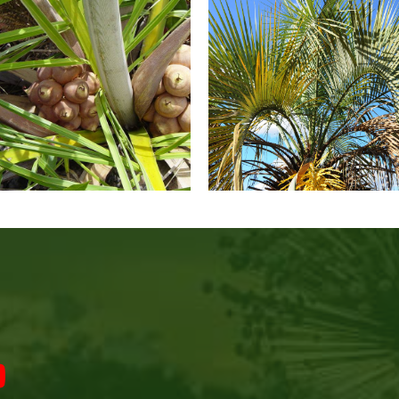
ui caule subterrâneo e o termo
Palmeira tolerante ao fogo que c
 significa "fruto de partir ou rachar"
máximo 1 metro e possui ca
na língua indígena.
subterrâneo.
Conheça!
Conheça!
talea barreirensis
Butia capitata (Ma
Glassman
Becc.
Conheça!
Conheça!