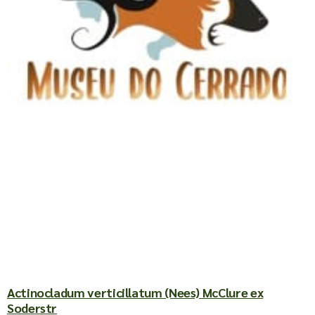
Actinocladum verticillatum (Nees) McClure ex
Soderstr