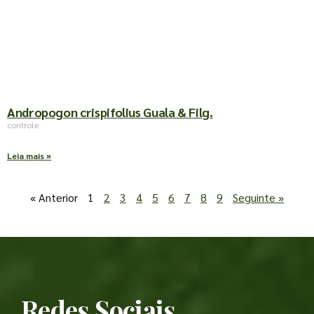
Andropogon crispifolius Guala & Filg.
controle
Leia mais »
« Anterior
1
2
3
4
5
6
7
8
9
Seguinte »
Redes Sociais