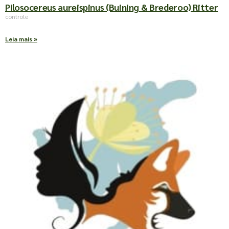
Pilosocereus aureispinus (Buining & Brederoo) Ritter
controle
Leia mais »