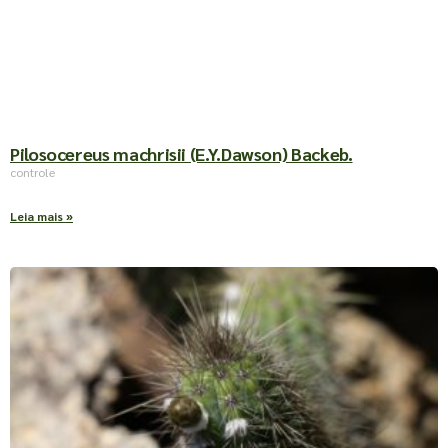
Pilosocereus machrisii (E.Y.Dawson) Backeb.
controle
Leia mais »