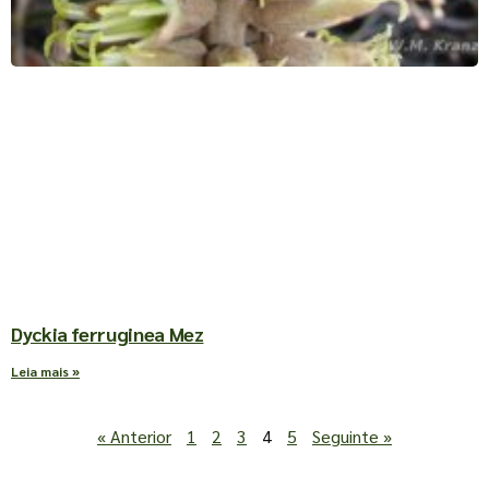
Dyckia ferruginea Mez
Leia mais »
« Anterior
1
2
3
4
5
Seguinte »