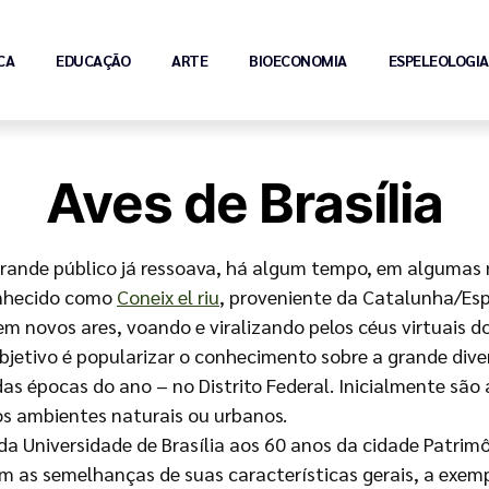
CA
EDUCAÇÃO
ARTE
BIOECONOMIA
ESPELEOLOGIA
Aves de Brasília
o grande público já ressoava, há algum tempo, em algumas
conhecido como
Coneix el riu
, proveniente da Catalunha/Es
 novos ares, voando e viralizando pelos céus virtuais do
o objetivo é popularizar o conhecimento sobre a grande div
s épocas do ano – no Distrito Federal. Inicialmente sã
os ambientes naturais ou urbanos.
a Universidade de Brasília aos 60 anos da cidade Patrim
 as semelhanças de suas características gerais, a exemp