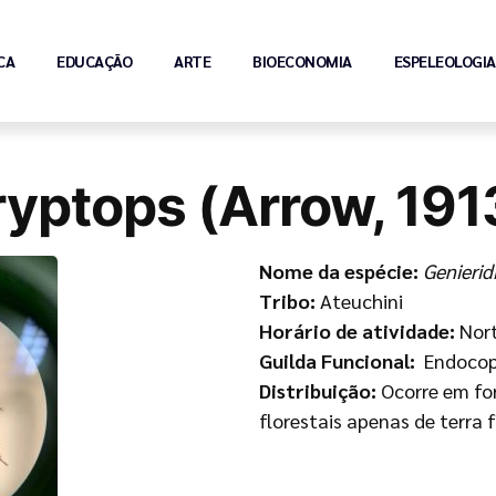
CA
EDUCAÇÃO
ARTE
BIOECONOMIA
ESPELEOLOGIA
ryptops (Arrow, 191
Nome da espécie:
Genierid
Tribo:
Ateuchini
Horário de atividade:
Nor
Guilda Funcional:
Endocop
Distribuição:
Ocorre em fo
florestais apenas de terra f