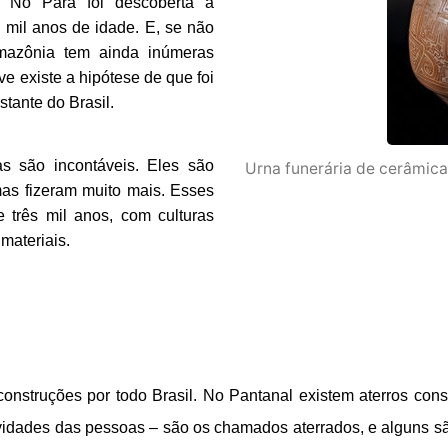
 No Pará foi descoberta a 
mil anos de idade. E, se não 
mazônia tem ainda inúmeras 
e existe a hipótese de que foi 
tante do Brasil. 
s são incontáveis. Eles são 
Urna funerária de cerâmica
as fizeram muito mais. Esses 
 três mil anos, com culturas 
materiais.
nstruções por todo Brasil. No Pantanal existem aterros const
vidades das pessoas – são os chamados aterrados, e alguns são