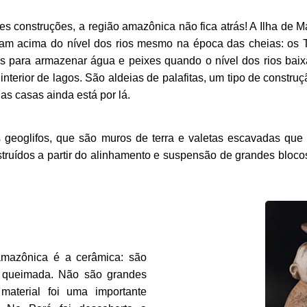
s construções, a região amazônica não fica atrás! A Ilha de Mar
iam acima do nível dos rios mesmo na época das cheias: os 
ais para armazenar água e peixes quando o nível dos rios baixa
erior de lagos. São aldeias de palafitas, um tipo de construç
s casas ainda está por lá.  
os geoglifos, que são muros de terra e valetas escavadas q
uídos a partir do alinhamento e suspensão de grandes blocos
mazônica é a cerâmica: são 
la queimada. Não são grandes 
aterial foi uma importante 