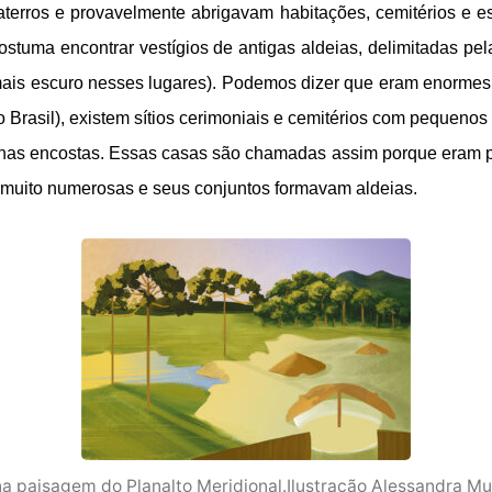
erros e provavelmente abrigavam habitações, cemitérios e esp
ostuma encontrar vestígios de antigas aldeias, delimitadas pe
ais escuro nesses lugares). Podemos dizer que eram enormes, 
o Brasil), existem sítios cerimoniais e cemitérios com pequenos
nas encostas. Essas casas são chamadas assim porque eram p
m muito numerosas e seus conjuntos formavam aldeias. 
 na paisagem do Planalto Meridional.Ilustração Alessandra M