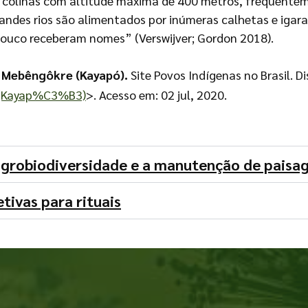
 colinas com altitude máxima de 400 metros, freqüenteme
grandes rios são alimentados por inúmeras calhetas e igar
pouco receberam nomes” (Verswijver; Gordon 2018).
.
Mebêngôkre (Kayapó).
Site Povos Indígenas no Brasil. D
_(Kayap%C3%B3)
>. Acesso em: 02 jul, 2020.
grobiodiversidade e a manutenção de paisa
etivas para rituais