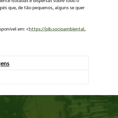
nte isoladas e dispersas sobre todo o
apés que, de tão pequenos, alguns se quer
isponível em: <
https://pib.socioambiental.
gens