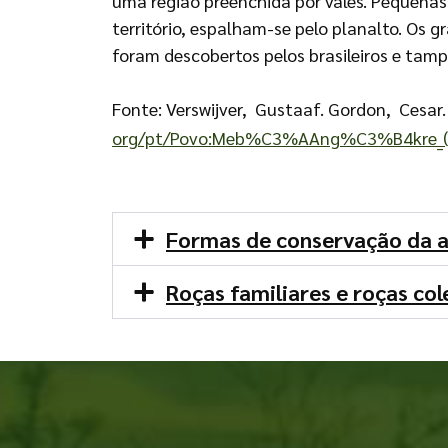
uma região preenchida por vales. Pequenas
território, espalham-se pelo planalto. Os 
foram descobertos pelos brasileiros e tam
Fonte:
Verswijver, Gustaaf. Gordon, Cesar
org/pt/Povo:Meb%C3%AAng%C3%
B4kre
Formas de conservação da a
Roças familiares e roças col