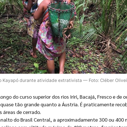
Kayapó durante atividade extrativista — Foto: Cléber Olivei
ngo do curso superior dos rios Iriri, Bacajá, Fresco e de 
 quase tão grande quanto a Áustria. É praticamente recob
s áreas de cerrado.
lanalto do Brasil Central, a aproximadamente 300 ou 400 