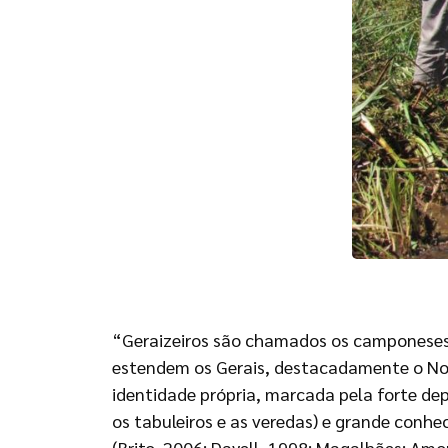
“Geraizeiros são chamados os camponeses 
estendem os Gerais, destacadamente o Noro
identidade própria, marcada pela forte de
os tabuleiros e as veredas) e grande conhe
(Brito, 2006; Dayell, 1998; Magalhães; Amo