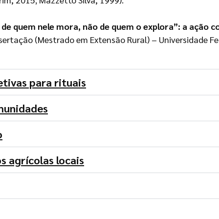
é de quem nele mora, não de quem o explora”: a ação c
ssertação (Mestrado em Extensão Rural) – Universidade Fed
etivas para rituais
munidades
o
 agrícolas locais