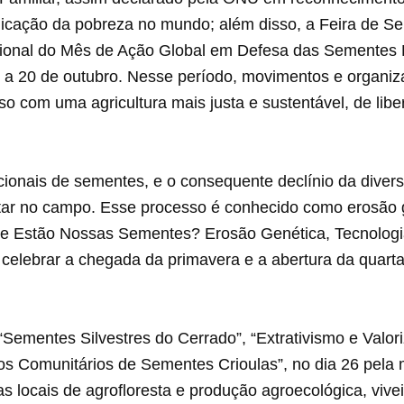
adicação da pobreza no mundo; além disso, a Feira de
cional do Mês de Ação Global em Defesa das Sementes 
o a 20 de outubro. Nesse período, movimentos e organiz
o com uma agricultura mais justa e sustentável, de libe
dicionais de sementes, e o consequente declínio da div
entar no campo. Esse processo é conhecido como erosão g
nde Estão Nossas Sementes? Erosão Genética, Tecnologia
 celebrar a chegada da primavera e a abertura da quar
“Sementes Silvestres do Cerrado”, “Extrativismo e Valor
s Comunitários de Sementes Crioulas”, no dia 26 pela 
s locais de agrofloresta e produção agroecológica, vive